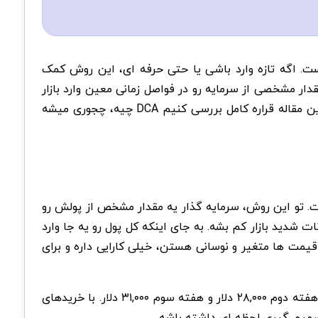
ست. اگه تازه وارد باشی یا حتی حرفه ای، این روش کمک
ار مشخصی از سرمایه‌ رو در فواصل زمانی معین وارد بازار
میکنی. این کار باعث میشه نوسانات شدید قیمت کمتر به حسابت آسیب بزنه و ریسک سرمایه گذاری کاهش پیدا کنه. تو این مقاله قراره کامل بررسی کنیم DCA چیه، چجوری میشه
ش بینی قیمت. تو این روش، سرمایه گذار یه مقدار مشخص از پولش رو
 شدید بازار کم بشه. به جای اینکه کل پول رو یه جا وارد
ژی مخصوصا وقتی قیمت ها متغیر و نوسانی هستن، خیلی کارایی داره و برای
مثلا فرض کن یه سرمایه گذار تصمیم گرفته هر هفته ۱۰۰ دلار بیت کوین بخره. هفته اول قیمت بیت کوین ۳۰,۰۰۰ دلار بوده، هفته دوم ۲۸,۰۰۰ دلار و هفته سوم ۳۱,۰۰۰ دلار. با خریدهای