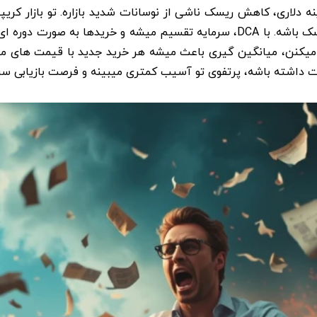
مون روش میانگین هزینه دلاری، کاهش ریسک ناشی از نوسانات شدید بازاره. تو
درصد تغییر کنن، سرمایه گذاری یک جا میتونه خیلی پرریسک باشه. با DCA، سرمایه‌ 
ان میکنن، میانگین گیری باعث میشه هر خرید جدید با قیمت های 
دت داشته باشه، پرتفوی تو آسیب کمتری میبینه و فرصت بازیابی سر