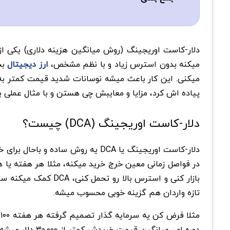
دلار-کاست اوریجینگ (روش میانگین هزینه دلاری) یکی از
میکنه بدون استرس زیاد و با نظم مشخص،
ارز دیجیتال
بخ
پیاده اش کرد، مزایا و معایبش چی هستن و با مثال عملی ی
دلار-کاست اوریجینگ (DCA) چیست؟
دلار-کاست اوریجینگ یا DCA یه رو
در فواصل زمانی معین خرج خرید میکنه، مثلا هر هفته یا هر
بازار کنی و استرس ب
تازه واردان هم گزینه خوبی محسوب میشه.
دوره ای، میانگین قیمت خریدش کمتر از ۳۰,۰۰۰ دلار میشه و اثر نوسانات کوتاه مدت کمتر حس میشه، بدون اینکه استرس تصمیم گیری لحظه ای داشته باشه.