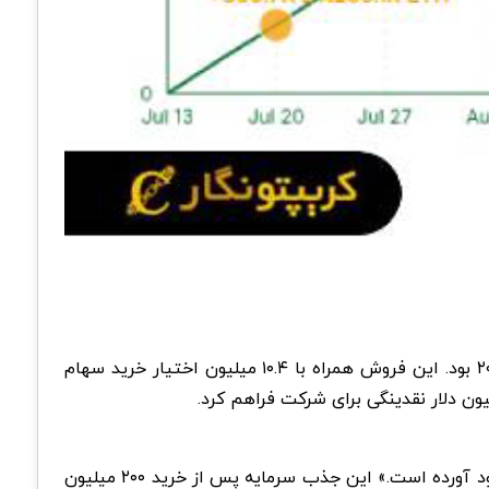
بیت ‌ماین حدود ۵.۲ میلیون سهم خود را با قیمت ۷۰ دلار فروخت که ۱۴ درصد بالاتر از قیمت پایانی سهام در ۱۹ سپتامبر ۲۰۲۵ بود. این فروش همراه با ۱۰.۴ میلیون اختیار خرید سهام
«ورود وال‌استریت به بلاک ‌چین و رشد هوش مصنوعی که در حال ایجاد اقتصاد توکنی است، یک دوره طلایی برای اتریوم به وجود آورده است.» این جذب سرمایه پس از خرید ۲۰۰ میلیون