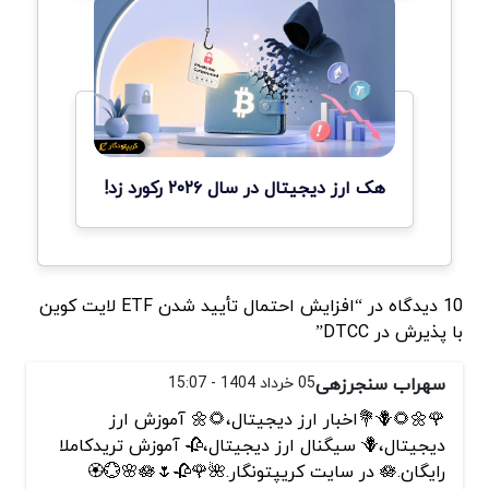
هک ارز دیجیتال در سال ۲۰۲۶ رکورد زد!
10 دیدگاه در “افزایش احتمال تأیید شدن ETF لایت کوین
با پذیرش در DTCC”
سهراب سنجرزهی
05 خرداد 1404 - 15:07
🌹🌼🌻🪻💐اخبار ارز دیجیتال،🌻🌼 آموزش ارز
دیجیتال،🪻 سیگنال ارز دیجیتال،🥀 آموزش تریدکاملا
رایگان.🪷 در سایت کریپتونگار.🌺🌹🥀🌷🪷🌸💮🏵️