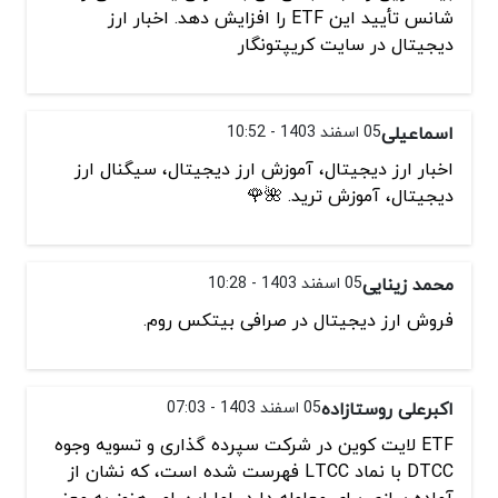
شانس تأیید این ETF را افزایش دهد. اخبار ارز
دیجیتال در سایت کریپتونگار
اسماعیلی
05 اسفند 1403 - 10:52
اخبار ارز دیجیتال، آموزش ارز دیجیتال، سیگنال ارز
دیجیتال، آموزش ترید. 🌺🌹
محمد زینایی
05 اسفند 1403 - 10:28
فروش ارز دیجیتال در صرافی بیتکس روم.
اکبرعلی روستازاده
05 اسفند 1403 - 07:03
ETF لایت کوین در شرکت سپرده‌ گذاری و تسویه وجوه
DTCC با نماد LTCC فهرست شده است، که نشان از
آماده‌ سازی برای معامله دارد، اما این امر هنوز به معنی