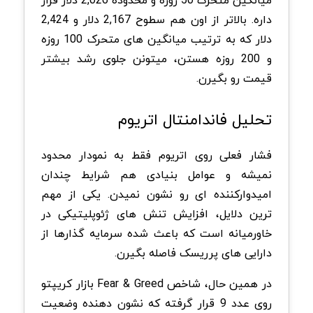
میانگین متحرک 50 روزه و محدوده 2,026 دلار قرار
داره. بالاتر از اون هم سطوح 2,167 دلار و 2,424
دلار که به ترتیب میانگین های متحرک 100 روزه
و 200 روزه هستن، میتونن جلوی رشد بیشتر
قیمت رو بگیرن
.
تحلیل فاندامنتال اتریوم
فشار فعلی روی اتریوم فقط به نمودار محدود
نمیشه و عوامل بنیادی هم شرایط چندان
امیدوارکننده ای رو نشون نمیدن. یکی از مهم
ترین دلایل، افزایش تنش های ژئوپلیتیکی در
خاورمیانه است که باعث شده سرمایه گذارها از
دارایی های پرریسک فاصله بگیرن
.
در همین حال، شاخص
Fear & Greed
بازار کریپتو
روی عدد 9 قرار گرفته که نشون دهنده وضعیت