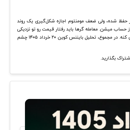
 حفظ شده، ولی ضعف مومنتوم اجازه شکل‌گیری یک روند
نفی بزرگ و ادامه فعالیت مناسب اکوسیستم BNB نقاط مثبتی برای این ارز حساب میشن. معامله گرها باید رفتار قیمت رو تو نزدیکی
حمایت و مقاومت های کلیدی با دقت دنبال کنن، چون شکست هر کدوم از این سطوح میتونه جهت حرکت بعدی بازار رو تعیین کنه. در مجموع، تحلیل بایننس کوین ۲۰ خرداد ۱۴۰۵ چشم