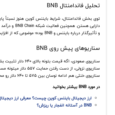
تحلیل فاندامنتال BNB
توی بخش فاندامنتال، شرایط بایننس کوین هنوز نسبتاً پای
دارایی هستن
و تأثیرگذار درباره بایننس و BNB بوده؛ موضوعی که از افزایش فشار روانی روی بازار جلوگیری کرده. با این حال، ریسک‌های نظارتی جهانی و احتمال فشار فروش نهنگ ها هنوز وجود دارن.
سناریوهای پیش روی BNB
سناریوی صعودی، اگه قیمت بتونه بالای ۶۴۰ دلار تثبیت بشه و حجم معاملات افزایش پیدا کنه، اهداف ۷۲۰ تا ۷۸۰ دلار در دسترس خواهند بود.
سناریوی نزولی، از دست رفتن حمایت ۵۵۷ دلار میتونه مسیر افت به محدوده ۵۰۰ تا ۵۲۰ دلار رو باز کنه.
سناریوی خنثی هم ادامه نوسان بین ۵۷۵ تا ۶۴۰ دلار رو محتمل میدونه.
در مورد BNB بیشتر بخوانید
ارز دیجیتال بایننس کوین چیست؟ معرفی ارز دیجیتال بی ان بی (NB
BNB در آستانه انفجار یا ریزش؟