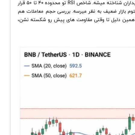
قیمت شده و هنوز یکی از مهمترین سطوح بازار حساب میشه. در مقابل، مقاومت ۶۲۰ تا ۶۴۰ دلار به عنوان اولین مانع جدی خریداران شناخته میشه. شاخص RSI تو محدوده ۴۰ تا ۵۰ قرار
ز سیگنال صعودی قدرتمندی نداده و مومنتوم بازار ضعیف به نظر میرسه. بررسی حجم معاملات هم
به همین دلیل تا وقتی مقاومت های پیش رو شکسته نشن،