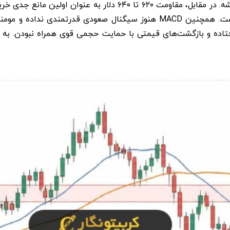
داره که نشون دهنده نبود قدرت کافی تو روند صعودی هست. همچنین MACD هنو
فتاده و بازگشت‌های قیمتی با حمایت حجمی قوی همراه نبودن. 