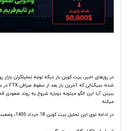
در روزهای اخیر، بیت کوین بار دیگه توجه تحلیلگران بازار
شده؛ سیگنالی که آخرین بار بعد از سقوط صرافی
FTX
ببینن آیا این الگو میتونه دوباره شروع یه روند صعودی ق
میکنه
.
در ادامه توی این تحلیل بیت کوین 18 خرداد 1405، وضعیت تکنیکال و فاندامنتال بیت کوین رو بررسی می کنیم و سناریوهای احتمالی پیش روی