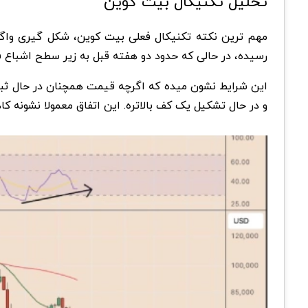
تحلیل تکنیکال بیت کوین
مهم ترین نکته تکنیکال فعلی بیت کوین، شکل گیری واگ
رسیده، در حالی که حدود دو هفته قبل به زیر سطح اشباع فروش 30 سقوط کرده بود. در همین بازه زمانی، قیمت از 75.770 دلار به محدوده 63,000 دلار
این شرایط نشون میده که اگرچه قیمت همچنان در حال ثبت 
و در حال تشکیل یک کف بالاتره. این اتفاق معمولا نشون