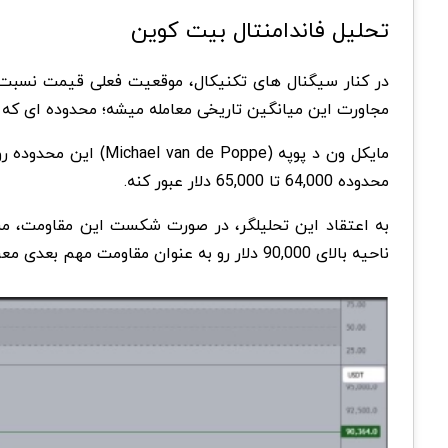
تحلیل فاندامنتال بیت کوین
در کنار سیگنال های تکنیکال، موقعیت فعلی قیمت نسبت به میانگین متحرک 00
مجاورت این میانگین تاریخی معامله میشه؛ محدوده ای که در پایان بازارهای نزولی سال ها
مایکل ون د پوپه
(Michael van de Poppe)
این محدوده رو 
محدوده 64,000 تا 65,000 دلار عبور کنه
.
به اعتقاد این تحلیلگر، در صورت شکست این مقاومت، مسیر برای حرکت قیمت تا مح
ناحیه بالای 90,000 دلار رو به عنوان مقاومت مهم بعدی معرفی کرده که با هدف (50-week SMA)