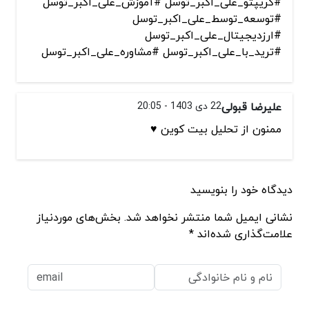
#کریپتو_علی_اکبر_توسل #آموزش_علی_اکبر_توسل
#توسعه_توسط_علی_اکبر_توسل
#ارزدیجیتال_علی_اکبر_توسل
#ترید_با_علی_اکبر_توسل #مشاوره_علی_اکبر_توسل
علیرضا قبولی
22 دی 1403 - 20:05
ممنون از تحلیل بیت کوین ♥️
دیدگاه خود را بنویسید
نشانی ایمیل شما منتشر نخواهد شد. بخش‌های موردنیاز
علامت‌گذاری شده‌اند *