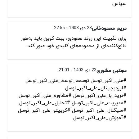
سپاس
مریم محمودخانی
23 دی 1403 - 22:55
برای تثبیت این روند صعودی، بیت کوین باید به‌طور
قانع‌کننده‌ای از محدوده‌های کلیدی خود عبور کند.
مجتبی عشوری
23 دی 1403 - 21:01
#علی_اکبر_توسل توسعه_توسط_علی_اکبر_توسل
#ارزدیجیتال_علی_اکبر_توسل
#ترید_با_علی_اکبر_توسل #مشاوره_علی_اکبر_توسل
#مدیریت_علی_اکبر_توسل #تحلیل_علی_اکبر_توسل
#سیگنال_علی_اکبر_توسل #کریپتو_علی_اکبر_توسل
#آموزش_علی_اکبر_توسل