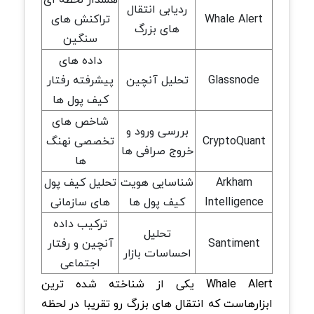
ردیابی انتقال
Whale Alert
تراکنش های
های بزرگ
سنگین
داده های
Glassnode
تحلیل آنچین
پیشرفته رفتار
کیف پول ها
شاخص های
بررسی ورود و
CryptoQuant
تخصصی نهنگ
خروج صرافی ها
ها
Arkham
شناسایی هویت
تحلیل کیف پول
Intelligence
کیف پول ها
های سازمانی
ترکیب داده
تحلیل
Santiment
آنچین و رفتار
احساسات بازار
اجتماعی
Whale Alert یکی از شناخته شده ترین
ابزارهاست که انتقال های بزرگ رو تقریبا در لحظه