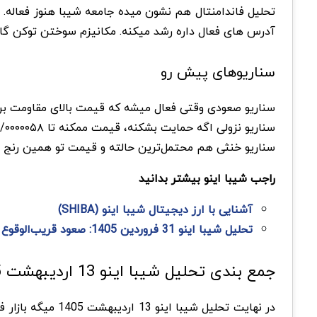
آدرس های فعال داره رشد میکنه. مکانیزم سوختن توکن گاهی اوقات شارژ میشه و ۴۱ درصد عرضه اولیه سوخته. um
سناریوهای پیش رو
سناریو صعودی وقتی فعال میشه که قیمت بالای مقاومت بره و بیت 
سناریو نزولی اگه حمایت بشکنه، قیمت ممکنه تا ۰/۰۰۰۰۰۵۸ پایین بیاد.
سناریو خنثی هم محتمل‌ترین حالته و قیمت تو همین رنج بم
راجب شیبا اینو بیشتر بدانید
آشنایی با ارز دیجیتال شیبا اینو (SHIBA)
تحلیل شیبا اینو 31 فروردین 1405: صعود قریب‌الوقوع یا تثبیت بیشتر؟
جمع بندی تحلیل شیبا اینو 13 اردیبهشت 1405
در نهایت تحلیل 