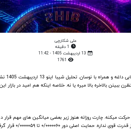
علی شکارچی
1 دقیقه
13 اردیبهشت 1405 - 11:42
1761
ظرن ببینن بالاخره بالا میره یا نه. خلاصه اینکه هم امید در بازار 
خیلی فروخته. MACD هم 