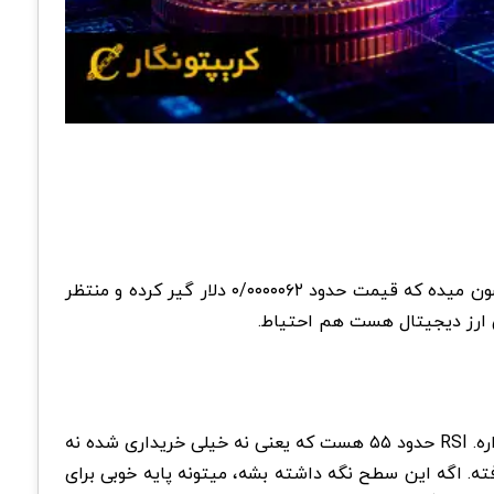
، بازار شیبا اینو این روزها حسابی داغه و همراه با نوسان. تحلیل شیبا اینو 13 اردیبهشت 1405 نشون میده که قیمت حدود ۰/۰۰۰۰۰۶۲ دلار گیر کرده و منتظر
این ارز دیجیتال هست هم احتیاط.
تحلیل تکنیکال نشون میده قیمت تو یه محدوده خنثی داره حرکت میکنه. چارت روزانه هنوز زیر بعضی میانگین های مهم قرار داره. RSI حدود ۵۵ هست که یعنی نه خیلی خریداری شده نه
داره ملایم مثبت میشه ولی هنوز قدرت قوی نداره. حمایت اصلی دور ۰/۰۰۰۰۰۶۰ تا ۰/۰۰۰۰۰۵۹ قرار گرفته. اگه این سطح نگه داشته بشه، میتونه پایه خوبی برای