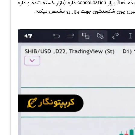
حرکت بعدی باشه. مقاومت نزدیک ۰/۰۰۰۰۰۶۵ تا ۰/۰۰۰۰۰۷۲ هست. شکست این ناحیه با حجم خوب میتونه مومنتوم صعودی بده. فعلاً بازار consolidation داره (بازار خسته شده و داره
ر بگیرن چون شکستشون جهت بازار رو مشخص میکنه.