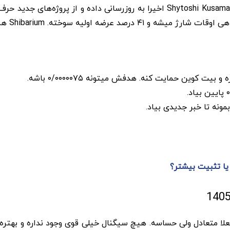
تحلیل فاندامنتال هم نشون میده جامعه شیبا هنوز فعاله. Shytoshi Kusama اخیرا به
Shibari هم تراکنش هاش از یک میلیارد گذشته.
کوین حمایت کنه. هدفش میتونه ۰/۰۰۰۰۰۷۵ باشه.
ونه تا خبر جدیدی بیاد.
شیبا اینو 13 اردیبهشت 1405 میگه بازار فعلا متعادل ولی حساسه. هیچ سیگنال خیلی قوی