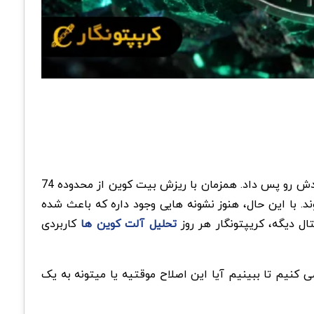
هایپرلیکویید بعد از ثبت سقف تاریخی 75.51 دلار در 02 ژوئن، وارد فاز اصلاحی شد و بخشی از رشد چشمگیر ماه های اخیر خودش رو پس داد. همزمان با ریزش بیت کوین از محدوده 74
ند. با این حال، هنوز نشونه هایی وجود داره که باعث شده
ال دیگه، کریپتونگار هر روز
تحلیل آلت کوین ها
کاربردی
 کنیم تا ببینیم آیا این اصلاح موقتیه یا میتونه به یک