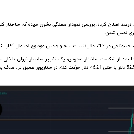
هایپرلیکویید از سقف تاریخی 75.51 دلار تاکنون حدود 21.2 درصد اصلاح کرده. بررسی نمودار هف
گری لمس شدن
.
ا بعد از شکست ساختار صعودی، یک تغییر ساختار نزولی داخلی مشا