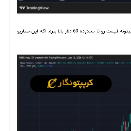
در تایم فریم 4 ساعته، ساختار بازار فعلا نزولی ارزیابی میشه. با این حال، یک حرکت اصلاحی رو به بالا در حال شکل گیریه که میتونه قیمت رو تا محدوده 63 دلار بالا ببره. اگه این سناریو