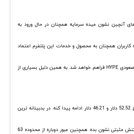
ای آنچین نشون میده سرمایه همچنان در حال ورود به
ه کاربران همچنان به محصول و خدمات این پلتفرم اعتماد
 صعودی
HYPE
فراهم خواهد شد. به همین دلیل بسیاری از
میتونه تا سطوح 52.52 دلار و 46.21 دلار ادامه پیدا کنه. در بدبینانه ترین
در صورت تثبیت بیت کوین و بازگشت تقاضا به بازار، هایپرلیکویید میتونه از محدوده های حمایتی فعلی واکنش مثبتی نشون بده. همچنین عبور دوباره از محدوده 63