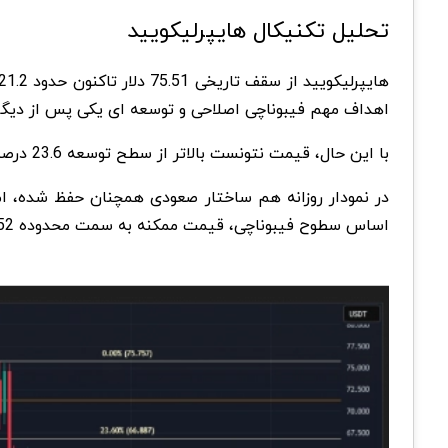
تحلیل تکنیکال هایپرلیکویید
اهداف مهم فیبوناچی اصلاحی و توسعه ای یکی پس از دی
با این حال، قیمت نتونست بالاتر از سطح توسعه 23.6 درصد فیبوناچی در 71.2 دلار تثبیت بشه و همین موضوع احتمال آغاز یک موج اصلاحی رو افزایش داده
در نمودار روزانه هم ساختار صعودی همچنان حفظ شده، ام
اساس سطوح فیبوناچی، قیمت ممکنه به سمت محدوده 52.52 دلار یا حتی 46.21 دلار حرکت کنه. در سناریوی عمیق تر، هدف بعدی فروشندگان میتونه کف نوسانی 38.17 دلار باشه