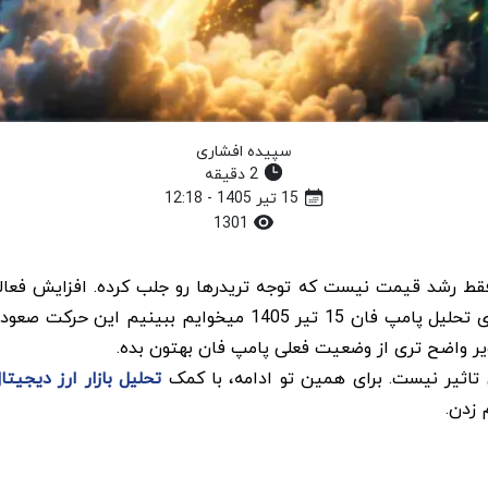
سپیده افشاری
2 دقیقه
15 تیر 1405 - 12:18
1301
 افتاده و این بار فقط رشد قیمت نیست که توجه تریدرها رو جلب کرده. افزا
باعث شده خیلی ها دوباره PUMP رو زیر ذره بین ببرن. توی تحلیل پ
 واضح تری از وضعیت فعلی پامپ فان بهتون بده.
 تاثیر نیست. برای همین تو ادامه، با کمک
تحلیل بازار ارز دیجیتا
 زدن.