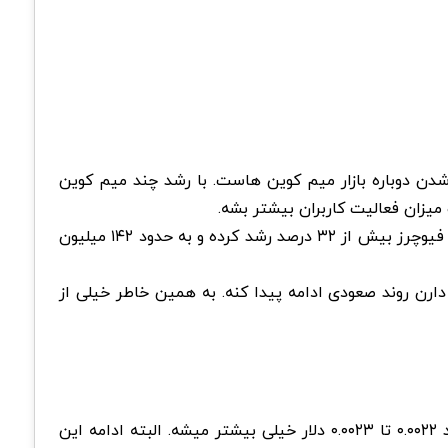
دن دوباره بازار میم کوین هاست. با رشد چند میم کوین
از اون طرف، آمار CoinGlass هم نشون میده تریدرهای بازار مشتقه دوباره حساب ویژه ای روی PUMP باز کردن. حجم معاملات فیوچرز بیش از ۳۲ درصد رشد کرده و به حدود ۱۴۲ میلیون
 و تریدرها انتظار دارن روند صعودی ادامه پیدا کنه. به همین خاطر خیلی از
سناریوی اول به نفع خریدارهاست. اگه مقاومت ۰.۰۰۱۷ تا ۰.۰۰۱۷۵ دلار شکسته بشه، احتمال رسیدن قیمت به ۰.۰۰۲۰ دلار و بعد ۰.۰۰۲۲ تا ۰.۰۰۲۳ دلار خیلی بیشتر میشه. البته ادامه این