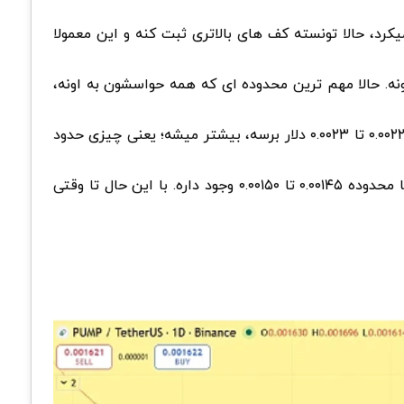
کرد، حالا تونسته کف های بالاتری ثبت کنه و این معمولا
نه. حالا مهم ترین محدوده ای که همه حواسشون به اونه،
پامپ فان اول تا ۰.۰۰۲۰ دلار و بعد به محدوده ۰.۰۰۲۲ تا ۰.۰۰۲۳ دلار برسه، بیشتر میشه؛ یعنی چیزی حدود
البته یه روی دیگه بازار هم وجود داره. اگه فشار فروش دوباره زیاد بشه و این مقاومت شکسته نشه، احتمال برگشت قیمت تا محدوده ۰.۰۰۱۴۵ تا ۰.۰۰۱۵۰ وجود داره. با این حال تا وقتی