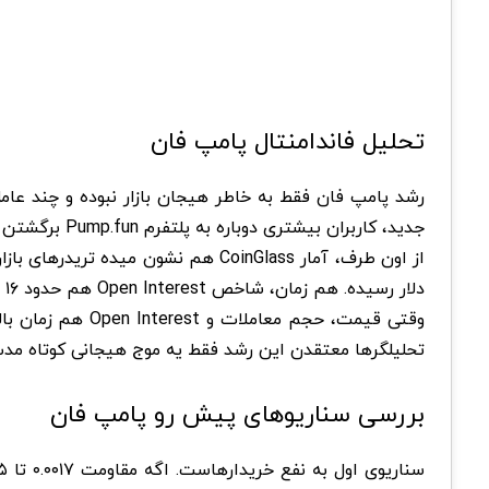
تحلیل فاندامنتال پامپ فان
رشد پامپ فان فقط به خاطر هیجان بازار نبوده و چند عا
جدید، کاربران بیشتری دوباره به پلتفرم Pump.fun برگشتن و همین موضوع باعث شده تعداد توکن های جدید، حجم معاملات و میزان فعالیت کاربران بیشتر بشه.
دلار رسیده. هم زمان، شاخص Open Interest هم حدود ۱۶ درصد افزایش پیدا کرده و حالا نزدیک ۱۴۹ میلیون دلار قرار داره.
وقتی قیمت، حجم 
تحلیلگرها معتقدن این رشد فقط یه موج هیجانی کوتاه مد
بررسی سناریوهای پیش رو پامپ فان