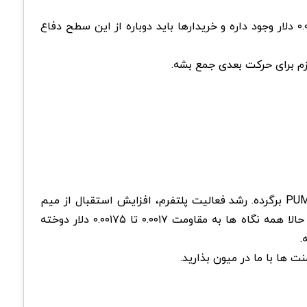
سناریوی دوم زمانی اتفاق میوفته که قیمت نتونه از مقاومت عبور کنه. تو این حالت احتمال اصلاح تا محدوده ۰.۰۰۱۴۵ تا ۰.۰۰۱۵۰ دلار وجود داره و خریدارها باید دوباره از این سطح دفاع
ازم برای حرکت بعدی جمع بشه.
در تحلیل پامپ فان 15 تیر 1405 مشخصه که چند عامل مهم کنار هم قرار گرفتن و باعث شدن دوباره نگاه بازار به سمت PUMP برگرده. رشد فعالیت پلتفرم، افزایش استقبال از میم
کوین ها، بالا رفتن حجم معاملات فیوچرز و افزایش Open Interest همگی نشون میدن که خریدارها فعلا دست بالا رو دارن. حالا همه نگاه ها به مقاومت ۰.۰۰۱۷ تا ۰.۰۰۱۷۵ دلار دوخته
 ها با ما در میون بذارید.