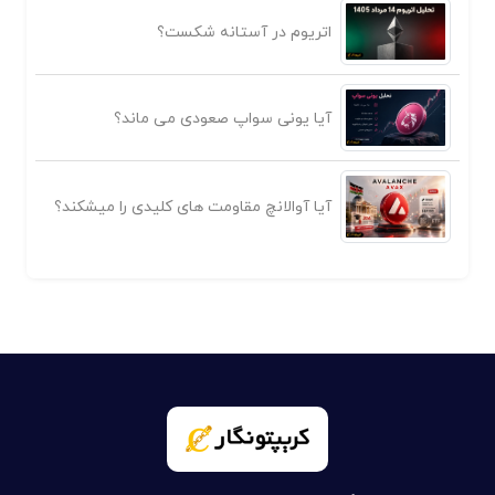
اتریوم در آستانه شکست؟
آیا یونی سواپ صعودی می ماند؟
آیا آوالانچ مقاومت های کلیدی را میشکند؟