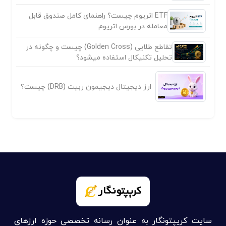
ETF اتریوم چیست؟ راهنمای کامل صندوق قابل
معامله در بورس اتریوم
تقاطع طلایی (Golden Cross) چیست و چگونه در
تحلیل تکنیکال استفاده میشود؟
ارز دیجیتال دیجیمون ربیت (DRB) چیست؟
سایت کریپتونگار به عنوان رسانه تخصصی حوزه ارزهای