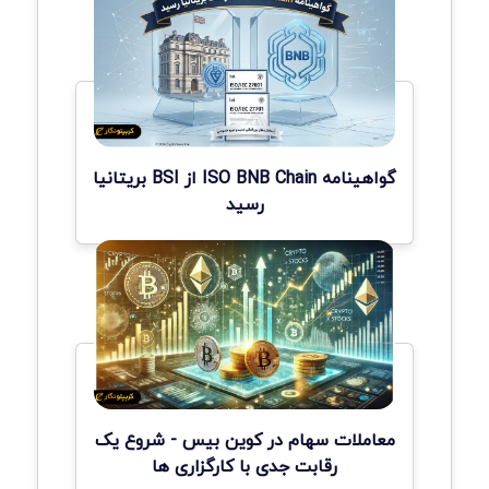
گواهینامه ISO BNB Chain از BSI بریتانیا
رسید
معاملات سهام در کوین بیس - شروع یک
رقابت جدی با کارگزاری ها