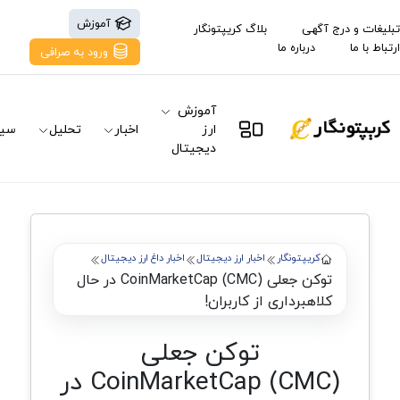
آموزش
تبلیغات و درج آگهی
بلاگ کریپتونگار
ارتباط با ما
درباره ما
ورود به صرافی
آموزش
ارز
اخبار
تحلیل
سیگ
دیجیتال
کریپتونگار
اخبار ارز دیجیتال
اخبار داغ ارز دیجیتال
توکن جعلی CoinMarketCap (CMC) در حال
کلاهبرداری از کاربران!
توکن جعلی
CoinMarketCap (CMC) در