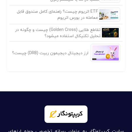
ETF اتریوم چیست؟ راهنمای کامل صندوق قابل
معامله در بورس اتریوم
تقاطع طلایی (Golden Cross) چیست و چگونه در
تحلیل تکنیکال استفاده میشود؟
ارز دیجیتال دیجیمون ربیت (DRB) چیست؟
سایت کریپتونگار به عنوان رسانه تخصصی حوزه ارزهای