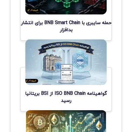
حمله سایبری با BNB Smart Chain برای انتشار
بدافزار
گواهینامه ISO BNB Chain از BSI بریتانیا
رسید