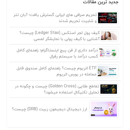
جدید ترین مقالات
تحریم صرافی های ایرانی گسترش یافت؛ آبان تتر
و شلبیت تحریم شدند
کیف پول لجر استکس (Ledger Stax) چیست؟
آشنایی با کیف پولی با نمایشگر لمسی
درآمد دلاری از فن پیج اینستاگرام؛ راهنمای کامل
کسب درآمد با سیستم رفرال
ETF اتریوم چیست؟ راهنمای کامل صندوق قابل
معامله در بورس اتریوم
تقاطع طلایی (Golden Cross) چیست و چگونه در
تحلیل تکنیکال استفاده میشود؟
ارز دیجیتال دیجیمون ربیت (DRB) چیست؟