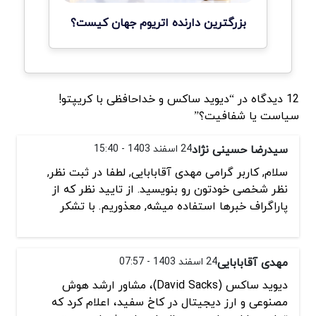
بزرگترین دارنده اتریوم جهان کیست؟
12 دیدگاه در “دیوید ساکس و خداحافظی با کریپتو!
سیاست یا شفافیت؟”
سیدرضا حسینی نژاد
24 اسفند 1403 - 15:40
سلام, کاربر گرامی مهدی آقابابایی, لطفا در ثبت نظر,
نظر شخصی خودتون رو بنویسید. از تایید نظر که از
پاراگراف خبرها استفاده میشه, معذوریم. با تشکر
مهدی آقابابایی
24 اسفند 1403 - 07:57
دیوید ساکس (David Sacks)، مشاور ارشد هوش
مصنوعی و ارز دیجیتال در کاخ سفید، اعلام کرد که