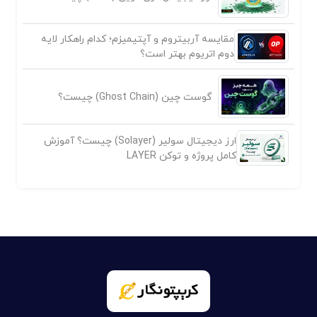
مقایسه آربیتروم و آپتیمیزم؛ کدام راهکار لایه
دوم اتریوم بهتر است؟
گوست چین (Ghost Chain) چیست؟
ارز دیجیتال سولیر (Solayer) چیست؟ آموزش
کامل پروژه و توکن LAYER