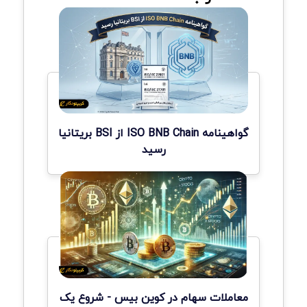
گواهینامه ISO BNB Chain از BSI بریتانیا
رسید
معاملات سهام در کوین بیس - شروع یک