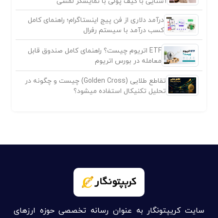
آشنایی با کیف پولی با نمایشگر لمسی
درآمد دلاری از فن پیج اینستاگرام؛ راهنمای کامل
کسب درآمد با سیستم رفرال
ETF اتریوم چیست؟ راهنمای کامل صندوق قابل
معامله در بورس اتریوم
تقاطع طلایی (Golden Cross) چیست و چگونه در
تحلیل تکنیکال استفاده میشود؟
سایت کریپتونگار به عنوان رسانه تخصصی حوزه ارزهای