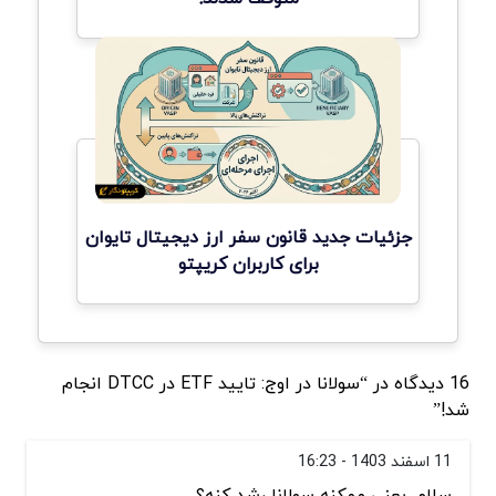
جزئیات جدید قانون سفر ارز دیجیتال تایوان
برای کاربران کریپتو
16 دیدگاه در “سولانا در اوج: تایید ETF در DTCC انجام
شد!”
11 اسفند 1403 - 16:23
سلام. یعنی ممکنه سولانا رشد کنه؟