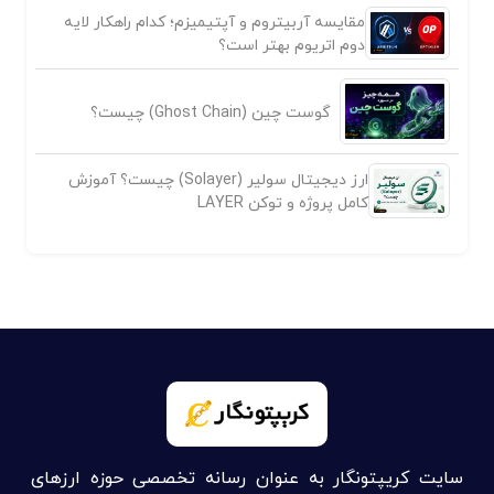
مقایسه آربیتروم و آپتیمیزم؛ کدام راهکار لایه
دوم اتریوم بهتر است؟
گوست چین (Ghost Chain) چیست؟
ارز دیجیتال سولیر (Solayer) چیست؟ آموزش
کامل پروژه و توکن LAYER
سایت کریپتونگار به عنوان رسانه تخصصی حوزه ارزهای