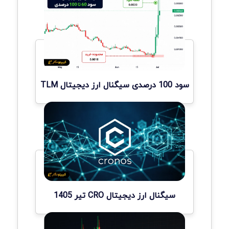
سود 100 درصدی سیگنال ارز دیجیتال TLM
سیگنال ارز دیجیتال CRO تیر 1405