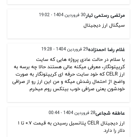
مرتضی رستمی تبار
30 فروردین 1404 - 19:02
سیگنال ارز دیجیتال
غلام رضا احمدزاده
29 فروردین 1404 - 19:28
با سلام در حالت عادی پروژه هایی که سایت
کریپتونگار، معرفی میکنه عالی هستند حالا چه برسه به
ارز CELR که خود سایت حرفه ای کریپتونگار به صورت
واضح اژ احتمال رشدش میگه و من این ارز رو از صرافی
خودشون یعنی صرافی خوب بیتکس روم میخرم.
عاطفه شجاعی
28 فروردین 1404 - 00:44
ارز دیجیتال CELR پتانسیل رسیدن به قیمت ۰.۷ تا ۱
دلار را دارد.