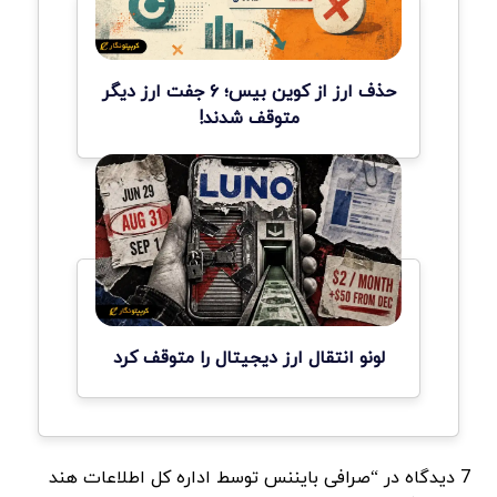
حذف ارز از کوین بیس؛ ۶ جفت ارز دیگر
متوقف شدند!
لونو انتقال ارز دیجیتال را متوقف کرد
7 دیدگاه در “صرافی بایننس توسط اداره کل اطلاعات هند