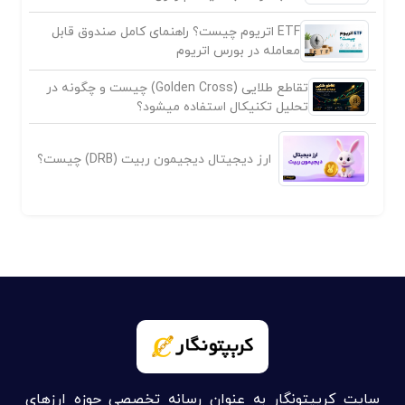
ETF اتریوم چیست؟ راهنمای کامل صندوق قابل
معامله در بورس اتریوم
تقاطع طلایی (Golden Cross) چیست و چگونه در
تحلیل تکنیکال استفاده میشود؟
ارز دیجیتال دیجیمون ربیت (DRB) چیست؟
سایت کریپتونگار به عنوان رسانه تخصصی حوزه ارزهای