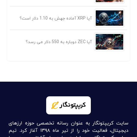
آیا XRP آماده جهش به 1.10 دلار است؟
آیا ZEC دوباره به 550 دلار می رسد؟
سایت کریپتونگار به عنوان رسانه تخصصی حوزه ارزهای
دیجیتال، فعالیت خود را از تیر ماه ۱۳۹۸ آغاز کرد. تیم