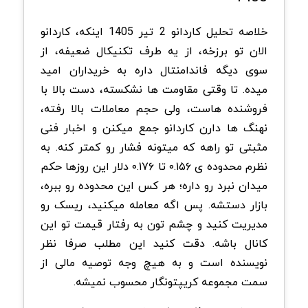
خلاصه تحلیل کاردانو 2 تیر 1405 اینکه، کاردانو
الان تو برزخه، از یه طرف تکنیکال ضعیفه، از
سوی دیگه فاندامنتال داره به خریداران امید
میده. تا وقتی مقاومت ها نشکسته، دست بالا با
فروشنده هاست، ولی حجم معاملات بالا رفته،
نهنگ ها دارن کاردانو جمع میکنن و اخبار فنی
مثبتی تو راهه که میتونه فشار رو کمتر کنه. به
نظرم محدوده ی ۰.۱۵۶ تا ۰.۱۷۶ دلار این روزها حکم
میدان نبرد رو داره؛ هر کس این محدوده رو ببره،
بازار دستشه. پس اگه معامله میکنید، ریسک رو
مدیریت کنید و چشم تون به رفتار قیمت تو این
کانال باشه. دقت کنید این مطلب صرفا نظر
نویسنده است و به هیچ وجه توصیه مالی از
سمت مجموعه کریپتونگار محسوب نمیشه.