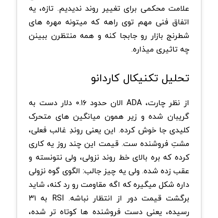
علامت محکمی برای تغییر روند ندیدیم. تازه، یه
اتفاق فنی مهم توی راهه که میتونه مهره های
شطرنج بازار رو جابجا کنه و همه منتظرن ببینن
چه تاثیری میذاره.
تحلیل تکنیکال کاردانو
از نظر چارت، ADA الان حدود ۰.۱۶ دلار دست به
گریبان شده و زیر همون میانگین های متحرک
کلیدی جا خوش کرده. این یعنی روندِ غالب فعلی،
مشتِ فروشنده ست. قیمت این چند روز یه کاری
کرده که بره بالای خط روند نزولی، ولی نتونسته و
عقب زده شده. ولی یه چیز جالب: الگوی گوه نزولی
داره شکل میگیره که اگه مقاومت رو رد کنه، شاید
برگشت قیمت دور از انتظار نباشه. RSI به ۳۱
رسیده، یعنی دست فروشنده ها کوتاه تر شده،