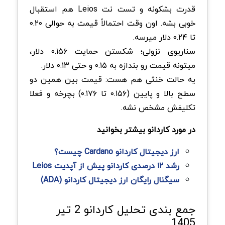
قدرت بشکونه و تست نت Leios هم استقبال
خوبی بشه. اون وقت احتمالاً قیمت به حوالی ۰.۲۰
تا ۰.۲۴ دلار میرسه.
سناریوی نزولی؛ شکستن حمایت ۰.۱۵۶ دلار،
میتونه قيمت رو بندازه به ۰.۱۵ و حتی ۰.۱۳ دلار.
یه حالت خنثی هم هست: قیمت بین همین دو
سطح بالا و پایین (۰.۱۵۶ تا ۰.۱۷۶) بچرخه و فعلا
تکلیفش مشخص نشه.
در مورد کاردانو بیشتر بخوانید
ارز دیجیتال کاردانو Cardano چیست؟
رشد ۱۲ درصدی کاردانو پیش از آپدیت Leios
سیگنال رایگان ارز دیجیتال کاردانو (ADA)
جمع بندی تحلیل کاردانو 2 تیر
1405