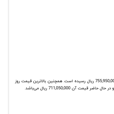
در تاریخ 18 اسفند 1403، قیمت سکه امامی نسبت به روز گذشته 12,400,000 ریال افزایش یافته است و در حال حاضر به 755,950,000 ریال رسیده است. همچنین بالاترین قیمت روز