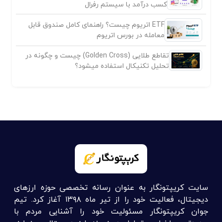
کسب درآمد با سیستم رفرال
ETF اتریوم چیست؟ راهنمای کامل صندوق قابل
معامله در بورس اتریوم
تقاطع طلایی (Golden Cross) چیست و چگونه در
تحلیل تکنیکال استفاده میشود؟
سایت کریپتونگار به عنوان رسانه تخصصی حوزه ارزهای
دیجیتال، فعالیت خود را از تیر ماه ۱۳۹۸ آغاز کرد. تیم
جوان کریپتونگار مسئولیت خود را آشنایی مردم با