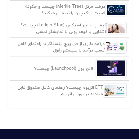
درخت مرکل (Merkle Tree) چیست و چگونه
امنیت بلاک چین را تضمین میکند؟
کیف پول لجر استکس (Ledger Stax) چیست؟
آشنایی با کیف پولی با نمایشگر لمسی
درآمد دلاری از فن پیج اینستاگرام؛ راهنمای کامل
کسب درآمد با سیستم رفرال
لانچ پول (Launchpool) چیست؟
ETF اتریوم چیست؟ راهنمای کامل صندوق قابل
معامله در بورس اتریوم