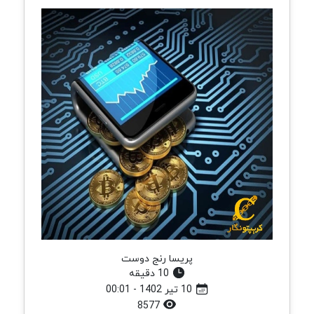
پریسا رنج دوست
10 دقیقه
10 تیر 1402 - 00:01
8577