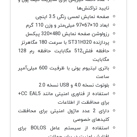
تایید تراکنش‌ها
صفحه نمایش لمسی رنگی 3.5 اینچی
ابعاد 10×67×97 میلی‌متر و وزن 110 گرم
رزولوشن صفحه نمایش 480×320 پیکسل
پردازنده ST31H320 با سرعت 180 مگاهرتز
حافظه فلش512 مگابایت حافظه رم 128
مگابایت
باتری لیتیوم یونی با ظرفیت 600 میلی‌‌آمپر
ساعت
بلوتوث نسخه 4.0 و USB نسخه 2.0
استفاده از فناوری امنیتی مانند CC EAL5+
برای محافظت از اطلاعات
دارای 2 عدد ماژول امنیتی برای محافظت
کلیدهای خصوصی
استفاده از سیستم عامل BOLOS برای
افزایش امنیت در برابر حملات