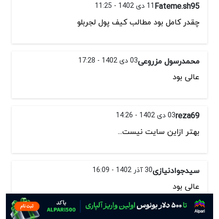
Fateme.sh95
11 دی 1402 - 11:25
چقدر کامل بود مطالب کیف پول لجربلو
محمدرسول مزروعی
03 دی 1402 - 17:28
عالی بود
reza69
03 دی 1402 - 14:26
بهتر ازاین سایت نیست...
سیدجوادنیازی
30 آذر 1402 - 16:09
عالی بود