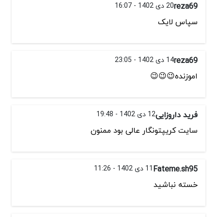
reza69
20 دی 1402 - 16:07
سپاس لایک
reza69
14 دی 1402 - 23:05
اموزنده😉😉😉
فرید داروزایی
12 دی 1402 - 19:48
سایت کریپتونگار عالی بود ممنون
Fateme.sh95
11 دی 1402 - 11:26
خسته نباشید