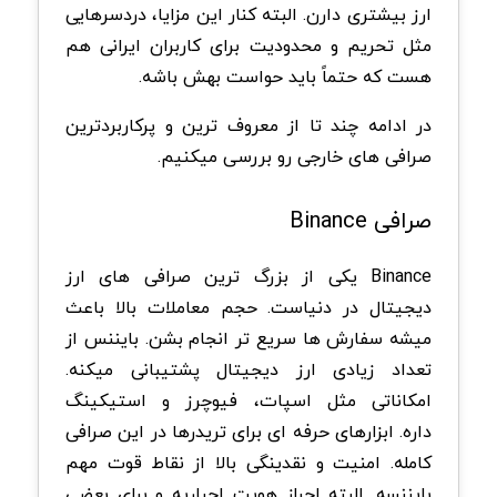
ارز بیشتری دارن. البته کنار این مزایا، دردسرهایی
مثل تحریم و محدودیت برای کاربران ایرانی هم
هست که حتماً باید حواست بهش باشه.
در ادامه چند تا از معروف ترین و پرکاربردترین
صرافی های خارجی رو بررسی میکنیم.
صرافی Binance
Binance یکی از بزرگ ترین صرافی های ارز
دیجیتال در دنیاست. حجم معاملات بالا باعث
میشه سفارش ها سریع تر انجام بشن. بایننس از
تعداد زیادی ارز دیجیتال پشتیبانی میکنه.
امکاناتی مثل اسپات، فیوچرز و استیکینگ
داره. ابزارهای حرفه ای برای تریدرها در این صرافی
کامله. امنیت و نقدینگی بالا از نقاط قوت مهم
بایننسه. البته احراز هویت اجباریه و برای بعضی