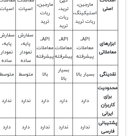
امکانات
کپی
معاملات
معاملات
مارجین،
مارجین،
اصلی
ترید،
اسپات
اسپات
استیکینگ،
ربات
ربات
ربات ترید
ترید
ترید
سفارش
سفارش
API،
API،
API،
ابزارهای
پایه،
پایه،
معاملات
معاملات
معاملات
معاملاتی
نمودار
نمودار
پیشرفته
پیشرفته
پیشرفته
ساده
ساده
بسیار
نقدینگی
بسیار بالا
بالا
متوسط
متوسط
بالا
محدودیت
برای
دارد
دارد
دارد
ندارد
ندارد
کاربران
ایرانی
پشتیبانی
ندارد
ندارد
ندارد
دارد
دارد
فارسی