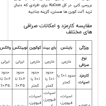
بررسی کنی. در کل KuCoin برای افرادی که دنبال
ترید آلت کوین ها هستن، گزینه جذابیه.
مقایسه کارمزد و امکانات صرافی
های مختلف
ویژگی
بایننس
بای بیت
کوکوین
نوبیتکس
والکس
نوع
خارجی
خارجی
خارجی
ایرانی
ایرانی
صرافی
حدود
حدود
حدود
حدود
کارمزد
حدود ۰.۱٪ یا
۰.۱٪ یا
۰.۱٪ یا
۰.۲٪ تا
۰.۲٪ تا
اسپات
کمتر
کمتر
کمتر
۰.۳۵٪
۰.۳۵٪
اسپات،
اسپات،
اسپات،
فیوچرز،
فیوچرز،
فیوچرز،