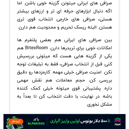
صرافی های ایرانی میتونن گزینه خوبی باشن. اما
اگه دنبال ابزارهای حرفه ای تر و ارزهای بیشتر
هستی، صرافی های خارجی انتخاب قوی تری
هستن. البته ریسک تحریم و محدودیت هم دارن.
بین صرافی های ایرانی هم بعضی پلتفرم ها
امکانات خوبی برای تریدرها دارن. BitexRoom هم
یکی از گزینه هایی هست که میتونی بررسیش
کنی. قبل از انتخاب صرافی، فقط به تبلیغات توجه
نکن. امنیت صرافی خیلی مهمه. کارمزدها رو دقیق
بررسی کن. حجم معاملات هم نقش مهمی
داره. پشتیبانی قوی میتونه خیلی کمک کننده
باشه. در نهایت، با دقت انتخاب کن تا بعداً به
مشکل نخوری.
سوالات متداول