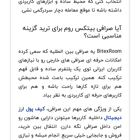
انتخاب کنی که محیط ساده و ابزارهای کاربردی
داشته باشه تا موقع معامله دچار سردرگمی نشی.
آیا صرافی بیتکس روم برای ترید گزینه
مناسبی است؟
BitexRoom یه صرافی بین المللیه که سعی کرده
امکانات حرفه ای صرافی های خارجی رو با نیازهای
کاربران ایرانی توی یک پلتفرم ساده و قابل فهم
ترکیب کنه. همین ترکیب باعث شده محیطش
هم برای تازه کارها راحت باشه و هم برای
کاربرهای حرفه ای کاربردی به نظر بیاد.
یکی از ویژگی های مهم این صرافی،
کیف پول ارز
دیجیتال
داخلیه. کاربرها میتونن دارایی هاشون رو
امن داخل صرافی نگه دارن. انتقال بین خرید،
فروش و جابجایی خیلی سریع انجام میشه و نیازی