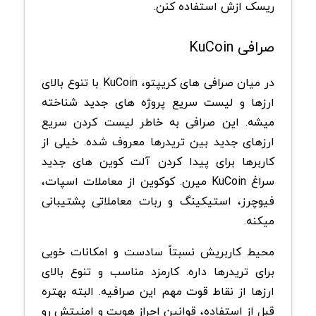
ریسک ازش استفاده کنن.
صرافی KuCoin
در میان صرافی های کریپتو، KuCoin با تنوع بالای
ارزها و لیست سریع پروژه های جدید شناخته
میشه. این صرافی به خاطر لیست کردن سریع
ارزهای جدید بین تریدرها معروف شده. خیلی از
کاربرها برای پیدا کردن آلت کوین های جدید
سراغ KuCoin میرن. کوکوین از معاملات اسپات،
فیوچرز، استیکینگ و ربات معاملاتی پشتیبانی
میکنه.
محیط کاربریش نسبتاً سادست و امکانات خوبی
برای تریدرها داره. کارمزد مناسب و تنوع بالای
ارزها از نقاط قوت مهم این صرافیه. البته بهتره
قبل از استفاده، قوانین احراز هویت و امنیتش رو