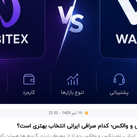
19 تیر 1405 - 22:52
و والکس؛ کدام صرافی ایرانی انتخاب بهتری است؟
یرانی، نوبیتکس و والکس دو تا از معروف ترین گزینه ها هستن که کا