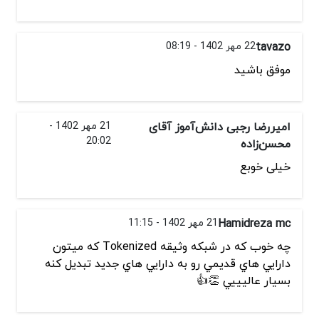
tavazo
22 مهر 1402 - 08:19
موفق باشید
امیررضا رجبی دانش‌آموز آقای
21 مهر 1402 -
20:02
محسن‌زاده
خیلی خوبع
Hamidreza mc
21 مهر 1402 - 11:15
چه خوب كه در شبکه وثیقه Tokenized كه ميتون
دارايي هاي قديمي رو به دارايي هاي جديد تبديل كنه
بسيار عاليييي 👏👍