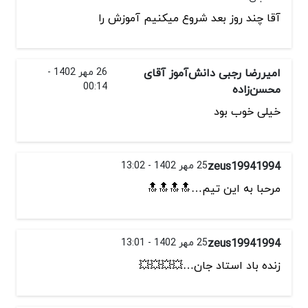
آقا چند روز بعد شروع میکنیم آموزش را
امیررضا رجبی دانش‌آموز آقای
26 مهر 1402 -
00:14
محسن‌زاده
خیلی خوب بود
zeus19941994
25 مهر 1402 - 13:02
مرحبا به این تیم…🔝🔝🔝🔝
zeus19941994
25 مهر 1402 - 13:01
زنده باد استاد جان…💥💥💥💥