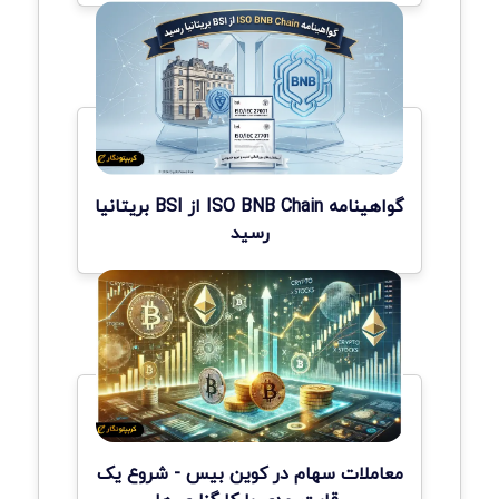
گواهینامه ISO BNB Chain از BSI بریتانیا
رسید
معاملات سهام در کوین بیس - شروع یک