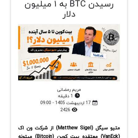
رسیدن BTC به ۱ میلیون
دلار
مریم رمضانی
1 دقیقه
17 اردیبهشت 1405 - 09:00
2426
متیو سیگل (Matthew Sigel) از شرکت ون اک
(VanEck) معتقده بیت کوین (Bitcoin) میتونه