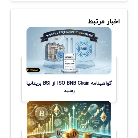
اخبار مرتبط
گواهینامه ISO BNB Chain از BSI بریتانیا
رسید