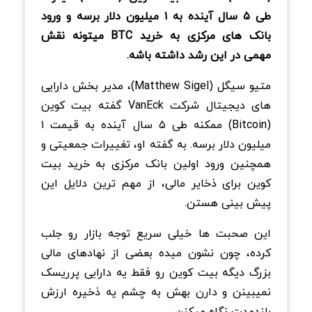
طی ۵ سال آینده به ۱ میلیون دلار برسه و ورود
بانک های مرکزی به خرید BTC میتونه نقش
مهمی در این رشد داشته باشه.
متیو سیگل (Matthew Sigel)، مدیر بخش دارایی
های دیجیتال شرکت VanEck گفته بیت کوین
(Bitcoin) ممکنه طی ۵ سال آینده به قیمت ۱
میلیون دلار برسه. به گفته او، تغییرات جمعیتی و
همچنین ورود اولین بانک مرکزی به خرید بیت
کوین برای ذخایر مالی، از مهم ترین دلایل این
پیش بینی هستن.
این صحبت ها خیلی سریع توجه بازار رو جلب
کرده، چون نشون میده بعضی از نهادهای مالی
بزرگ دیگه بیت کوین رو فقط یه دارایی پرریسک
نمیبینن و دارن بهش به چشم یه ذخیره ارزش
بلندمدت نگاه میکنن.