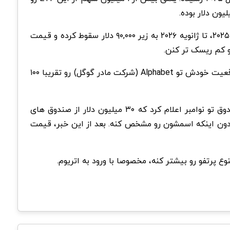
از بیش از ۱۲۰,۰۰۰ دلار تو جولای ۲۰۲۵، تا ژانویه ۲۰۲۶ به زیر ۹۰,۰۰۰ دلار سقوط کرده و قیمت
برای دید کلی، سرمایه گذاری های کریپتو این صندوق فقط حدود ۰.۶۲٪ از کل دارایی هاش رو تشکیل میده. هاروارد همچنین موقعیت خودش تو Alphabet (شرکت مادر گوگل) رو تقریبا ۱۰۰
جالب اینجاست که این حرکات هاروارد همزمان با خبر یه صندوق سرمایه گذاری هوش مصنوعی به نام Numerai بود. این صندوق تو نوامبر اعلام کرد که ۳۰ میلیون دلار از صندوق های
عرفی کرده، بدون اینکه اسمشون رو مشخص کنه. بعد از این خبر، قیمت
ع پرتفو رو بیشتر کنه، مخصوصا با ورود به اتریوم.