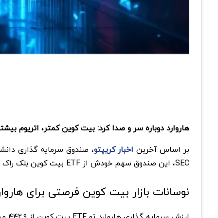
هاروارد دوباره سر و صدا کرد: بیت کوین کمتر، اتریوم بیشتر! صندوق دانشگاهی ۵۶ میلیارد دلاری با این ح
بر اساس آخرین
اخبار کریپتو
SEC، این صندوق سهم خودش از ETF بیت کوین بلک راک رو کاهش داده و همزمان یه موقعیت جدید تو ETF اتریوم بلک راک باز کرده.
نوسانات بازار بیت کوین فرصتی برای هاروار