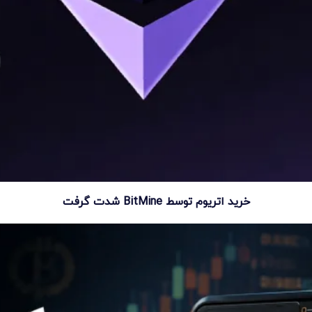
خرید اتریوم توسط BitMine شدت گرفت