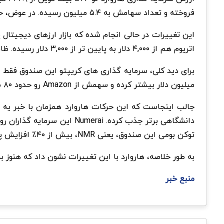
فروخته و تعداد سهامش به ۵.۴ میلیون رسیده. در عوض، حدود ۳.۸ میلیون سهم از ETF اتریوم خریده که ارزشش حدود ۸۷ میلیون دلار بوده.
این تغییرات در حالی انجام شده که بازار ارزهای دیجیتال پر
اتریوم هم از ۴,۰۰۰ دلار به پایین تر از ۳,۰۰۰ دلار رسیده. ظاهرا مدیران هاروارد با این تغییر سعی کردن پرتفو رو کمی متنوع تر و کم ریسک تر کنن.
میلیون دلار بیشتر کرده و سهمش از Amazon رو حدود ۸۰ میلیون دلار کم کرده.
دانشگاهی برتر جذب کرده. i
توکن بومی این صندوق، یعنی NMR، بیش از ۴۰٪ افزایش پیدا کرد. بدون دانش جلو نرو، اول
به طور خلاصه، هاروارد با این تغییرات نشون داد که هنوز به
منبع خبر