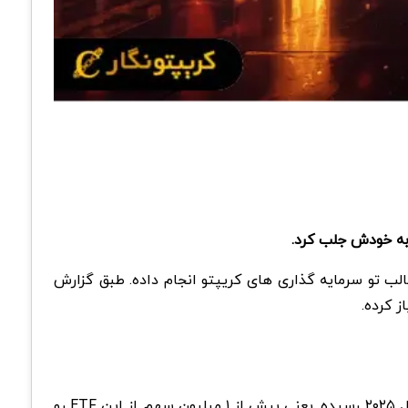
ر دارایی داره، اخیرا یه تغییر جالب تو سرمایه گذاری های کریپتو انجام داده. طبق گزارش
ارزش سرمایه گذاری هاروارد تو ETF بیت کوین از ۴۴۲.۹ میلیون دلار تو سه ماهه سوم ۲۰۲۵، به ۲۶۵.۸ میلیون دلار تا پایان سال ۲۰۲۵ رسیده. یعنی بیش از ۱ میلیون سهم از این ETF رو