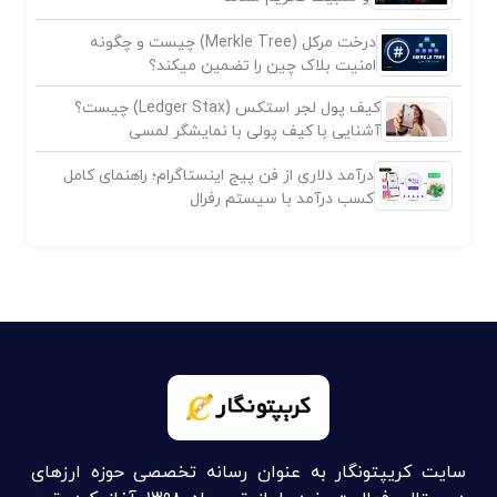
درخت مرکل (Merkle Tree) چیست و چگونه
امنیت بلاک چین را تضمین میکند؟
کیف پول لجر استکس (Ledger Stax) چیست؟
آشنایی با کیف پولی با نمایشگر لمسی
درآمد دلاری از فن پیج اینستاگرام؛ راهنمای کامل
کسب درآمد با سیستم رفرال
سایت کریپتونگار به عنوان رسانه تخصصی حوزه ارزهای