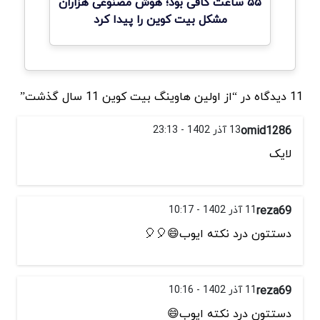
۵۵ ساعت کافی بود؛ هوش مصنوعی هزاران
مشکل بیت کوین را پیدا کرد
11 دیدگاه در “از اولین هاوینگ بیت کوین 11 سال گذشت”
omid1286
13 آذر 1402 - 23:13
لایک
reza69
11 آذر 1402 - 10:17
دستتون درد نکته ایوب😄🎈🎈
reza69
11 آذر 1402 - 10:16
دستتون درد نکته ایوب😄