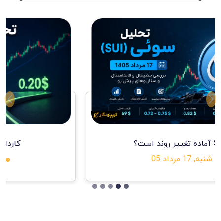
ext
Previous
کاردانو تا ۰.۲۹ دلار می‌رسد؟
شنبه, 17 مرداد 05