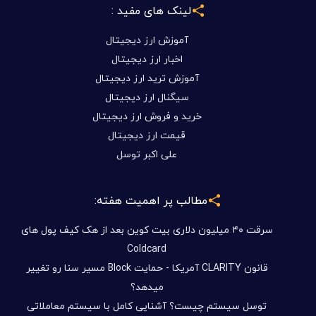
مطالب پر اهمیت هفته:
سرقت ۴۰ میلیون دلاری بیت کوین بعد از هک کیف پول های
Coldcard
قانون CLARITY آمریکا - حمایت Block مسیر سنا رو تغییر
میدهد؟
توسل سیستم چیست؟ آشنایی کامل با سیستم معاملاتی
هوشمند T.S در بیتکس روم
بازی تازه DOGE شروع شد
فرصت های سرمایه گذاری در بیتکس روم بدون دغدغه تحریم