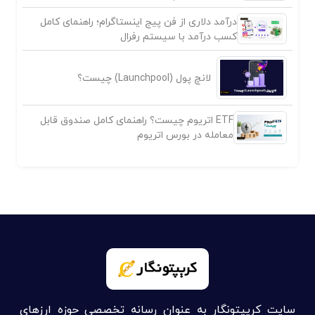
درآمد دلاری از فن پیج اینستاگرام؛ راهنمای کامل
کسب درآمد با سیستم رفرال
لانچ پول (Launchpool) چیست؟
ETF اتریوم چیست؟ راهنمای کامل صندوق قابل
معامله در بورس اتریوم
سایت کریپتونگار به عنوان رسانه تخصصی حوزه ارزهای