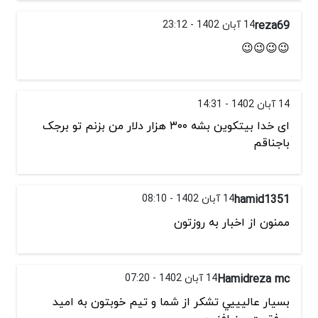
reza69
14 آبان 1402 - 23:12
😉😉😉😉
14 آبان 1402 - 14:31
ای خدا بیتکوین بشه ۳۰۰ هزار دلار من بزنم تو برجک
باجناقم
hamid1351
14 آبان 1402 - 08:10
ممنون از اخبار به روزتون
Hamidreza mc
14 آبان 1402 - 07:20
بسيار عاليييي تشكر از شما و تيم خوبتون به اميد