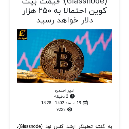
(Glassnode): قیمت بیت
کوین احتمالا به ۲۵۰ هزار
دلار خواهد رسید
امیر احمدی
2 دقیقه
19 اسفند 1402 - 18:28
9223
به گفته تحلیلگر ارشد گلس نود (Glassnode)،