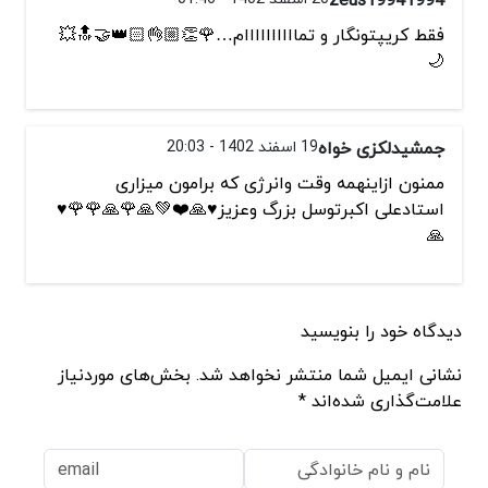
فقط کریپتونگار و تماااااااااام…🌹👏🏼👌🏻👑🤝🔝💥
🌙
جمشیدلکزی خواه
19 اسفند 1402 - 20:03
ممنون ازاینهمه وقت وانرژی که برامون میزاری
استادعلی اکبرتوسل بزرگ وعزیز♥️🙏❤️💚🙏🌹🙏🌹🌹♥️
🙏
دیدگاه خود را بنویسید
نشانی ایمیل شما منتشر نخواهد شد. بخش‌های موردنیاز
علامت‌گذاری شده‌اند *