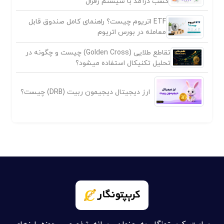
کسب درآمد با سیستم رفرال
ETF اتریوم چیست؟ راهنمای کامل صندوق قابل
معامله در بورس اتریوم
تقاطع طلایی (Golden Cross) چیست و چگونه در
تحلیل تکنیکال استفاده میشود؟
ارز دیجیتال دیجیمون ربیت (DRB) چیست؟