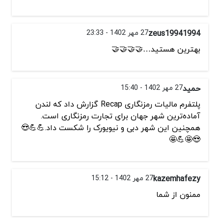
zeus19941994
27 مهر 1402 - 23:33
بهترین هستید…🤝🤝🤝🤝
حمید
27 مهر 1402 - 15:40
پلتفرم مالیات رمزنگاری Recap گزارش داد که لندن
آماده‌ترین شهر جهان برای تجارت رمزنگاری است.
همچنین این شهر دبی و نیویورک را شکست داد.💪💪😍
😍🤩💪🤩
kazemhafezy
27 مهر 1402 - 15:12
ممنون از شما