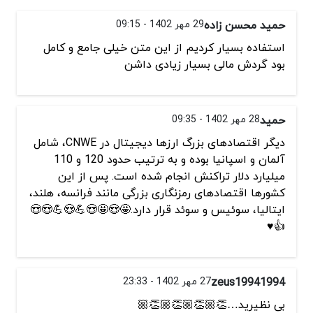
حمید محسن زاده
29 مهر 1402 - 09:15
استفاده بسیار کردیم از این متن خیلی جامع و کامل
بود گردش مالی بسیار زیادی داشن
حمید
28 مهر 1402 - 09:35
دیگر اقتصادهای بزرگ ارزها دیجیتال در CNWE، شامل
آلمان و اسپانیا بوده و به ترتیب حدود 120 و 110
میلیارد دلار تراکنش انجام شده است. پس از این
کشورها اقتصادهای رمزنگاری بزرگی مانند فرانسه، هلند،
ایتالیا، سوئیس و سوئد قرار دارد.🤩😍🤩😍💪😍💪😍😍
👍♥️
zeus19941994
27 مهر 1402 - 23:33
بی نظیرید…👏🏼👏🏼👏🏼👏🏼