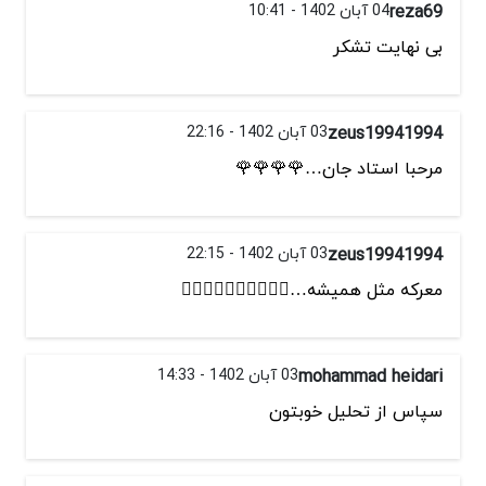
reza69
04 آبان 1402 - 10:41
بی نهایت تشکر
zeus19941994
03 آبان 1402 - 22:16
مرحبا استاد جان…🌹🌹🌹🌹
zeus19941994
03 آبان 1402 - 22:15
معرکه مثل همیشه…👌🏻👌🏻👌🏻👌🏻👌🏻
mohammad heidari
03 آبان 1402 - 14:33
سپاس از تحلیل خوبتون