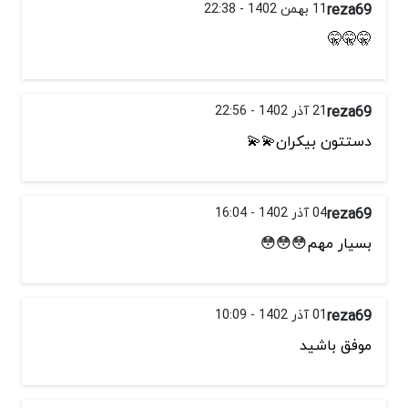
reza69
11 بهمن 1402 - 22:38
🤫🤫🤫
reza69
21 آذر 1402 - 22:56
دستتون بیکران💫💫
reza69
04 آذر 1402 - 16:04
بسیار مهم😳😳😳
reza69
01 آذر 1402 - 10:09
موفق باشید