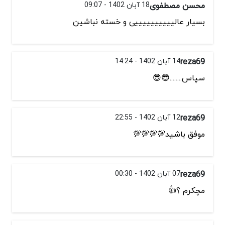
محسن مصطفوی
18 آبان 1402 - 09:07
بسیار عالییییییییییی و خسته نباشین
reza69
14 آبان 1402 - 14:24
سپاس........😎😎
reza69
12 آبان 1402 - 22:55
موفق باشید💯💯💯💯
reza69
07 آبان 1402 - 00:30
مچکرم ؟👍