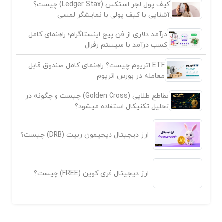
کیف پول لجر استکس (Ledger Stax) چیست؟
آشنایی با کیف پولی با نمایشگر لمسی
درآمد دلاری از فن پیج اینستاگرام؛ راهنمای کامل
کسب درآمد با سیستم رفرال
ETF اتریوم چیست؟ راهنمای کامل صندوق قابل
معامله در بورس اتریوم
تقاطع طلایی (Golden Cross) چیست و چگونه در
تحلیل تکنیکال استفاده میشود؟
ارز دیجیتال دیجیمون ربیت (DRB) چیست؟
ارز دیجیتال فری کوین (FREE) چیست؟