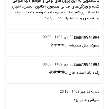
پاسخگویی به این پروژه‌های بومی و جوامع آنها طراحی
شده و ویژگی‌های جذابی همچون «کانون انجمن، اخبار،
کتابخانه پروژه‌ها، تقویم رویدادها، وضعیت بازار، چند
زبانه بودن و غیره» را ارائه می‌دهد.
zeus19941994
30 مهر 1402 - 00:08
معرکه مثل همیشه…🌹🌹🌹🌹
zeus19941994
30 مهر 1402 - 00:08
زنده باد استاد جان…🤩🤩🤩🤩
حمید
29 مهر 1402 - 20:16
سپاس عالی بود