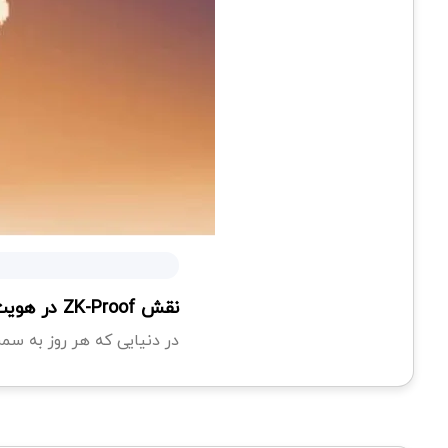
نقش ZK-Proof در هویت غیرمتمرکز (DID) و دنیای متاورس
در دنیایی که هر روز به سمت وب۳، متاورس و سرویس های غیرمتمرکز میریم، ZK-Proof در هویت غ