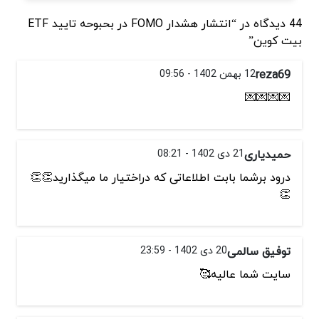
44 دیدگاه در “انتشار هشدار FOMO در بحبوحه تایید ETF
بیت کوین”
reza69
12 بهمن 1402 - 09:56
💌💌💌💌
حمیدیاری
21 دی 1402 - 08:21
درود برشما بابت اطلاعاتی که دراختیار ما میگذارید👏👏
👏
توفیق سالمی
20 دی 1402 - 23:59
سایت شما عالیه🥰