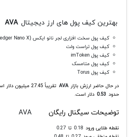
بهترین کیف پول های ارز دیجیتال
AVA
کیف پول سخت افزاری لجر نانو ایکس (Ledger Nano X)
کیف پول تراست ولت
کیف پول imToken
کیف پول متامسک
کیف پول Torus
در حال حاضر ارزش بازار
AVA
تقریباً 27.45 میلیون دلار است. ارز دیجیتال
حدود
0.53
دلار است.
توضیحات سیگنال رایگان
AVA
نقطه طلایی ورود
0.18
تا
0.27
نقطه منطقی ورود
0.27
تا
0.48