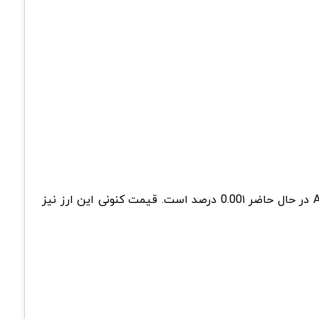
در رتبه 663 بازار قرار گرفته و سهم بازار AVA در حال حاضر 0.00۱ درصد است. قیمت کنونی این ارز نیز