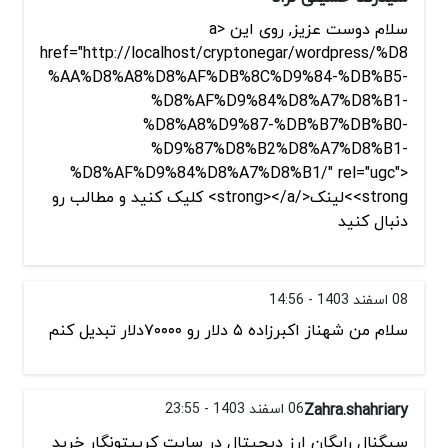
سلام دوست عزیز, روی این <a
href="http://localhost/cryptonegar/wordpress/%D8
%AA%D8%A8%D8%AF%DB%8C%D9%84-%DB%B5-
%D8%AF%D9%84%D8%A7%D8%B1-
%D8%A8%D9%87-%DB%B7%DB%B0-
%D9%87%D8%B2%D8%A7%D8%B1-
%D8%AF%D9%84%D8%A7%D8%B1/" rel="ugc">
<strong>لینک</strong></a> کلیک کنید و مطالب رو
دنبال کنید
08 اسفند 1403 - 14:56
سلام من شهناز اکبرزاده ۵ دلار رو ۷۰۰۰۰دلار تبدیل کنم
Zahra.shahriary
06 اسفند 1403 - 23:55
سیگنال رایگان ارز دیجیتال در سایت کریپتونگار خرید