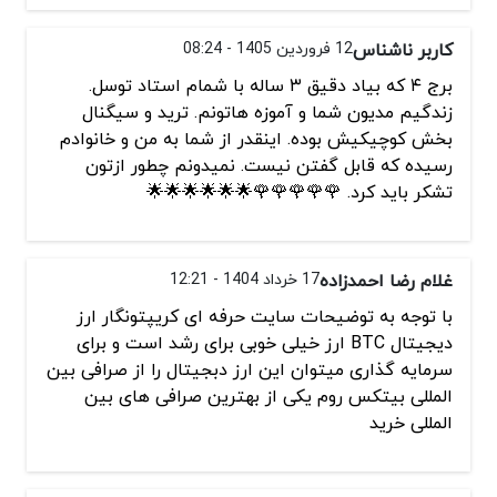
کاربر ناشناس
12 فروردین 1405 - 08:24
برج ۴ که بیاد دقیق ۳ ساله با شمام استاد توسل.
زندگیم مدیون شما و آموزه هاتونم. ترید و سیگنال
بخش کوچیکیش بوده. اینقدر از شما به من و خانوادم
رسیده که قابل گفتن نیست. نمیدونم چطور ازتون
تشکر باید کرد. 🌹🌹🌹🌹🌹🌟🌟🌟🌟🌟🌟
غلام رضا احمدزاده
17 خرداد 1404 - 12:21
با توجه به توضیحات سایت حرفه ای کریپتونگار ارز
دیجیتال BTC ارز خیلی خوبی برای رشد است و برای
سرمایه گذاری میتوان این ارز دبجیتال را از صرافی بین
المللی بیتکس روم یکی از بهترین صرافی های بین
المللی خرید