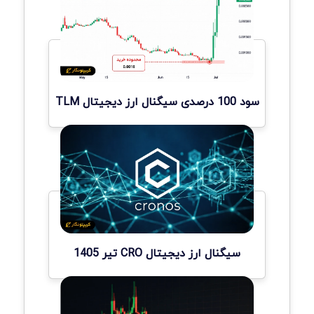
سود 100 درصدی سیگنال ارز دیجیتال TLM
سیگنال ارز دیجیتال CRO تیر 1405