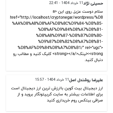
حسینی نژاد
11 خرداد 1404 - 22:41
سلام دوست عزیز, روی این <a
href="http://localhost/cryptonegar/wordpress/%D8
%AA%D8%A8%D8%AF%DB%8C%D9%84-%DB%B5-
%D8%AF%D9%84%D8%A7%D8%B1-
%D8%A8%D9%87-%DB%B7%DB%B0-
%D9%87%D8%B2%D8%A7%D8%B1-
%D8%AF%D9%84%D8%A7%D8%B1/" rel="ugc">
<strong>لینک</strong></a> کلیک کنید و مطالب رو
دنبال کنید.
علیرضا روشندل اصل
11 خرداد 1404 - 15:57
ارز دیجیتال بیت کوین باارزش ترین ارز دیجیتال است
‌برای اطلاعات بیشتر به سایت کریپتونگار بروید و از
صرافی بیتکس روم خریداری کنید