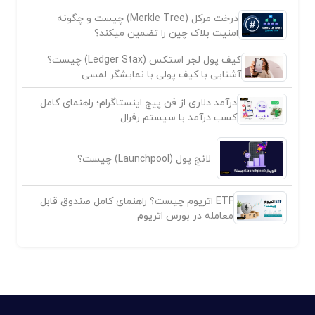
درخت مرکل (Merkle Tree) چیست و چگونه
امنیت بلاک چین را تضمین میکند؟
کیف پول لجر استکس (Ledger Stax) چیست؟
آشنایی با کیف پولی با نمایشگر لمسی
درآمد دلاری از فن پیج اینستاگرام؛ راهنمای کامل
کسب درآمد با سیستم رفرال
لانچ پول (Launchpool) چیست؟
ETF اتریوم چیست؟ راهنمای کامل صندوق قابل
معامله در بورس اتریوم