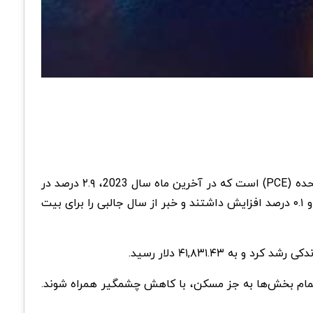
معیار سنجش نرخ تورم ترجیحی در آمریکا که توسط فدرال رزرو مشخص می شود، شاخص هزینه‌های مصرف شخصی ایالات متحده (PCE) است که در آخرین ماه سال 2023، ۲.۹ درصد در
میانگین سالانه و ۰.۲ درصد میانگین ماهانه افزایش یافت. همچنین نرخ‌های سالانه و ماهانه هسته این شاخص به ترتیب ۳.۲ و ۰.۱ درصد افزایش داشتند و خبر از سال جالبی را برای بیت
ده که باعث شده است رشد قیمت‌ها در تمام بخش‌ها به جز مسکن، با کاهش چشمگیر همراه شوند.