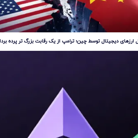
 ارزهای دیجیتال توسط چین؛ ترامپ از یک رقابت بزرگ تر پرده بر