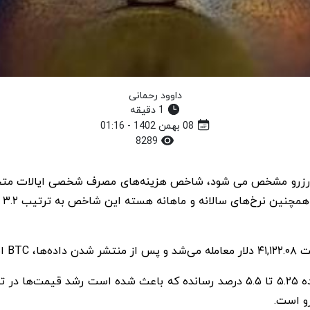
داوود رحمانی
1 دقیقه
08 بهمن 1402 - 01:16
8289
 کرد و به ۴۱,۸۳۱.۴۳ دلار رسید.
بانک مرکزی آمریکا نرخ بهره خود را از مارس ۲۰۲۲ به محدوده ۵.۲۵ تا ۵.۵ درصد رسان