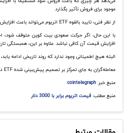
موجود برای فروش تأثیر بگذارد.
از نظر فنی، تایید بالقوه ETF اتریوم می‌تواند باعث افزایش قیمت اتر شود و تحلیلگران احتمال تایید را بین ۵۰ تا ۸۰ درصد تخمین می زنند.
افزایش قیمت آن کافی نباشد. علاوه بر این، همبستگی تاریخی بین قیمت‌های BTC و 
البته هیچ اطمینانی وجود ندارد که روند تاریخی ادامه یابد، به ویژه با حرکت صعودی بالقوه از ETF اتریوم، اما جدای
معامله‌گران به جای تمرکز بر تصمیم پیش‌بینی شده ETF در ماه می، باید سایر کاتالیزورها مانند تقاضای ETH ناشی از airdrop snapshots و تقاضای کلی شبکه اتریوم را بررسی کنند.
منبع خبر:
cointelegraph
منبع مطلب:
قیمت اتریوم برابر با 3000 دلار
مقالات مرتبط