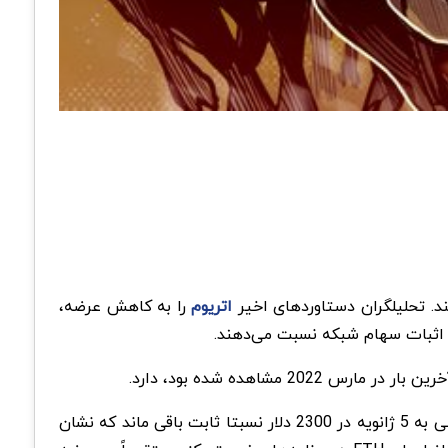
اتریوم
را به کاهش عرضه،
همانطور که در اوایل ژانویه مشاهده شد، این رقم می‌تواند به راحتی تغییر کند. برخلاف انتظارات، قیمت اتریوم در 30 روز منتهی به 5 ژانویه در 2300 دلار نسبتا ثابت باقی ماند که نشان