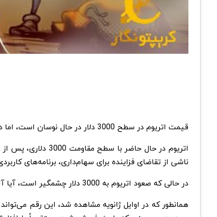
قیمت اتریوم در سطح 3000 دلار در حال نوسان است، اما داده‌ها حاکی از سرگیری روند صعودی است.
اتریوم در حال حاضر با سطح مقاومت 3000 دلاری، پس از افزایش قابل توجه 29.7 درصدی از 6 فوریه تا 20 فوریه، مبارزه می‌کند. تحلیلگران دستاوردهای اخیر
ناشی از تقاضای فزاینده برای سهام‌داری، برنامه‌های کاربردی مالی غیرمتمرکز (DeFi) و کاهش عرضه ناشی از مکانیسم سوز
در حالی که صعود اتریوم به 3000 دلار چشمگیر است، آیا آلت‌ کوین قدرت کافی برای بازیابی سطح 3300 دلاری مورد نظر را که آخرین بار در مارس 2022 مشاهده شده بود، دارد.