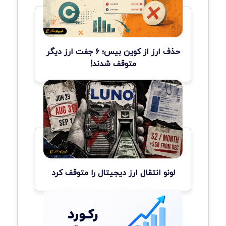
حذف ارز از کوین بیس؛ ۶ جفت ارز دیگر
متوقف شدند!
لونو انتقال ارز دیجیتال را متوقف کرد