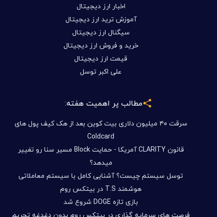
اخبار ارز دیجیتال
آموزش ترید ارز دیجیتال
سیگنال ارز دیجیتال
خرید و فروش ارز دیجیتال
قیمت ارز دیجیتال
علی اکبر توسل
مطالب پر اهمیت هفته:
سرقت ۴۰ میلیون دلاری بیت کوین بعد از هک کیف پول های
Coldcard
قانون CLARITY آمریکا - حمایت Block مسیر سنا رو تغییر
میدهد؟
توسل سیستم چیست؟ آشنایی کامل با سیستم معاملاتی
هوشمند T.S در بیتکس روم
بازی تازه DOGE شروع شد
فرصت های سرمایه گذاری در بیتکس روم بدون دغدغه تحریم