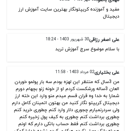
مفید و آموزنده کریپتونگار بهترین سایت آموزش ارز
دیجیتال
علی اصغر رزاقی
30 شهریور 1403 - 18:24
با سلام موضوع سرچ آموزش ترید
علی بختیاری
02 مرداد 1403 - 11:58
من 3سال که منتظر این لهزه بودم سه بار پولمو خوردن
العان 3ساله ورشکست کردم او از خونه زنو بچهام دورم
شمارا به خدا وه قران قسم میدم منو وارد این خته ارز
دیجیتال کریپتو نگار کنید من بهتون اتمینان کامل دارم
ولی سردرنمیارم چجوری دلار وارد کنم چطوری خرید کنم
چطوری برداشت کنم چطوری به کیف پول زخیره کنم
چطوری برداشت کنم فقط حساب بانکی دارم که اونم
همراه بانک وصل نکردم هرکاری کردم نشده خدایا کمک